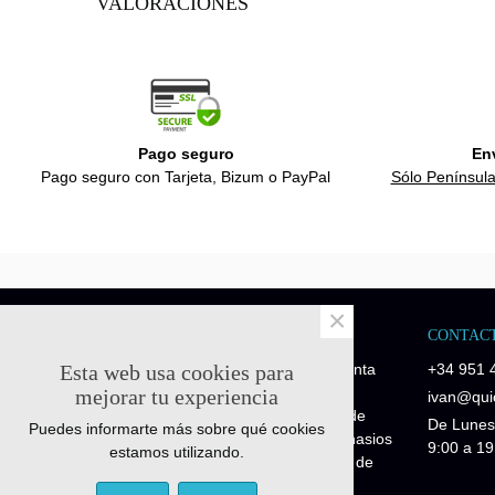
VALORACIONES
Pago seguro
En
Pago seguro con Tarjeta, Bizum o PayPal
Sólo Península
×
NOSOTROS
CONTAC
Esta web usa cookies para
Quick-Fitness es una empresa de venta
+34 951 
de recambios y repuestos fitness.
mejorar tu experiencia
ivan@quic
Disponemos de piezas de repuesto de
De Lunes
Puedes informarte más sobre qué cookies
maquinaria profesional para los gimnasios
9:00 a 19
estamos utilizando.
y piezas de repuesto para máquinas de
particulares Fitness Home.