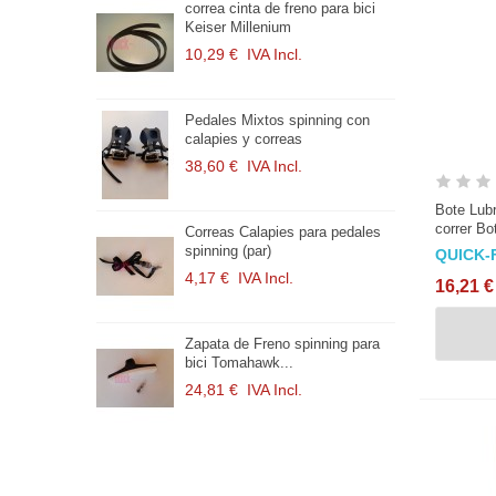
mm Cable de
correa cinta de freno para bici
C
o
Keiser Millenium
Bi
10,29 €
IVA Incl.
1
ificado
Pedales Mixtos spinning con
P
ión...
calapies y correas
M
38,60 €
IVA Incl.
1
Bote Lubr
correr Bo
de 3 cm con
Correas Calapies para pedales
Z
spinning (par)
E
QUICK-
.
4,17 €
IVA Incl.
1
16,21 €
spinning (par)
Zapata de Freno spinning para
C
bici Tomahawk...
h
.
24,81 €
IVA Incl.
1