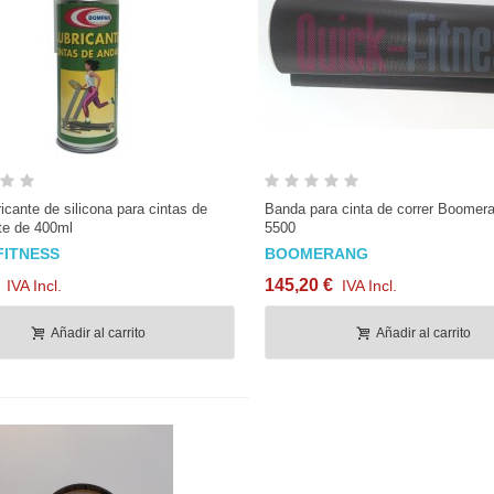
orrea bici estática Ultrasport F
Terminal para enganchar
ke...
mosquetón (cable...
3,92 €
IVA Incl.
12,95 €
IVA Incl.
omo regulación manillar / sillín
Pomo Regulación Manillar /
16 y 22mm de...
Sillín M16 30mm rosca
0,41 €
IVA Incl.
11,37 €
IVA Incl.
Vista rápida
Vista rápida
icante de silicona para cintas de
Banda para cinta de correr Boome
te de 400ml
5500
apatas de freno spinning
Correa bici estática Ultrasport F
nganche en centro...
Bike 150 /...
FITNESS
BOOMERANG
5,13 €
IVA Incl.
13,92 €
IVA Incl.
145,20 €
IVA Incl.
IVA Incl.
Añadir al carrito
Añadir al carrito
inta de Kevlar de 2 cm con
Tope bola para cable fitness de
ilos de acero
5mm y 6mm (1...
5,25 €
IVA Incl.
3,75 €
IVA Incl.