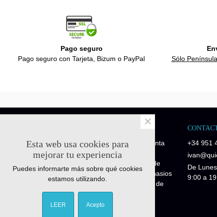
Pago seguro
En
Pago seguro con Tarjeta, Bizum o PayPal
Sólo Península
×
NOSOTROS
CONTAC
Esta web usa cookies para
Quick-Fitness es una empresa de venta
+34 951 
de recambios y repuestos fitness.
mejorar tu experiencia
ivan@quic
Disponemos de piezas de repuesto de
De Lunes
Puedes informarte más sobre qué cookies
maquinaria profesional para los gimnasios
9:00 a 19
estamos utilizando.
y piezas de repuesto para máquinas de
particulares Fitness Home.
LEER
Acepto