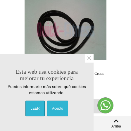
×
Esta web usa cookies para
Correa para elíptica Proform 700 Cardio Cross
mejorar tu experiencia
Trainer PFEVEL3901.0
PROFORM
Puedes informarte más sobre qué cookies
estamos utilizando.
29,65 €
IVA Incl.
Añadir al carrito
LEER
Acepto
0
0
Columna izquierda
Carro
Vistos
Arriba