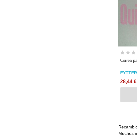
Correa pa
FYTTER
28,44 €
Recambio
Muchos mo