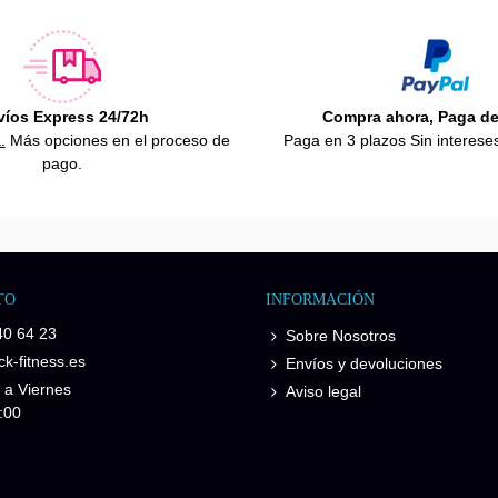
víos Express 24/72h
Compra ahora, Paga d
.
Más opciones en el proceso de
Paga en 3 plazos Sin interese
pago.
TO
INFORMACIÓN
40 64 23
Sobre Nosotros
k-fitness.es
Envíos y devoluciones
 a Viernes
Aviso legal
:00