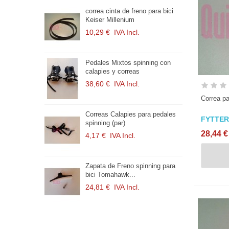
mm Cable de
correa cinta de freno para bici
C
o
Keiser Millenium
Bi
10,29 €
IVA Incl.
1
ificado
Pedales Mixtos spinning con
P
ión...
calapies y correas
M
38,60 €
IVA Incl.
1
Correa pa
de 3 cm con
Correas Calapies para pedales
Z
FYTTER
spinning (par)
E
28,44 €
.
4,17 €
IVA Incl.
1
spinning (par)
Zapata de Freno spinning para
C
bici Tomahawk...
h
.
24,81 €
IVA Incl.
1