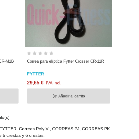
Vista rápida
r CR-M1B
Correa para elíptica Fytter Crosser CR-11R
FYTTER
29,65 €
IVA Incl.
Añadir al carrito
lo(s)
cas FYTTER. Correas Poly V , CORREAS PJ, CORREAS PK.
 5 crestas y 6 crestas.