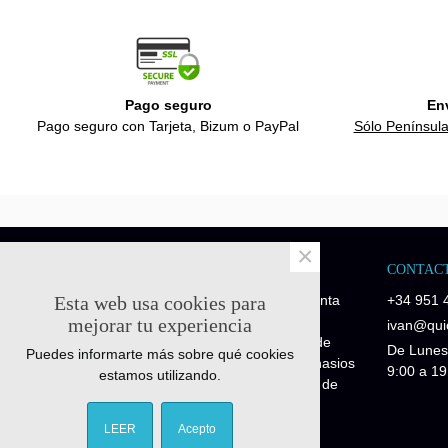
Pago seguro
En
Pago seguro con Tarjeta, Bizum o PayPal
Sólo Península
×
NOSOTROS
CONTAC
Esta web usa cookies para
Quick-Fitness es una empresa de venta
+34 951 
de recambios y repuestos fitness.
mejorar tu experiencia
ivan@quic
Disponemos de piezas de repuesto de
De Lunes
Puedes informarte más sobre qué cookies
maquinaria profesional para los gimnasios
9:00 a 19
estamos utilizando.
y piezas de repuesto para máquinas de
particulares Fitness Home.
LEER
Acepto