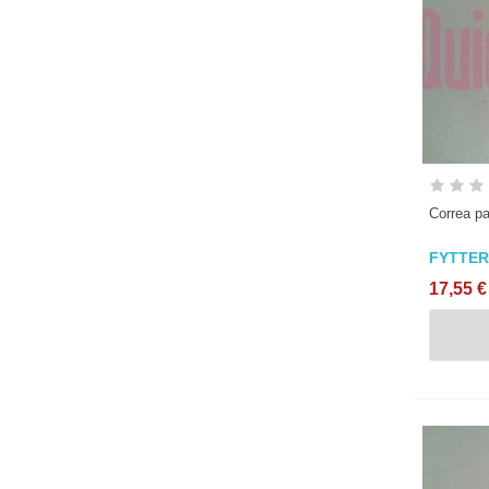
Correa pa
FYTTER
17,55 €