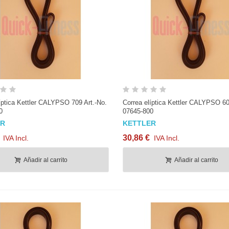
Correa bici estática Ultrasport F
Terminal para eng
Bike...
mosquetón (cable..
Vista rápida
Vista rápida
13,92 €
IVA Incl.
12,95 €
IVA Incl.
íptica Kettler CALYPSO 709 Art.-No.
Correa elíptica Kettler CALYPSO 60
0
07645-800
ER
KETTLER
Pomo regulación manillar / sillín
Pomo Regulación M
M16 y 22mm de...
Sillín M16 30mm r
30,86 €
IVA Incl.
IVA Incl.
10,41 €
IVA Incl.
11,37 €
IVA Incl.
Añadir al carrito
Añadir al carrito
Zapatas de freno spinning
Correa bici estátic
Enganche en centro...
Bike 150 /...
15,13 €
IVA Incl.
13,92 €
IVA Incl.