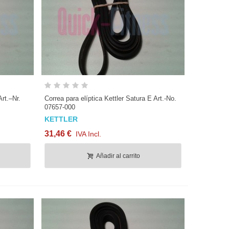
Vista rápida
rt.–Nr.
Correa para elíptica Kettler Satura E Art.-No.
07657-000
KETTLER
31,46 €
IVA Incl.
Añadir al carrito