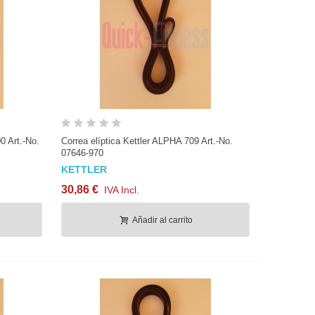
anchar
[Por Metros] Ø6mm Cable de
.
Acero Plastificado
Vista rápida
3,33 €
IVA Incl.
0 Art.-No.
Correa elíptica Kettler ALPHA 709 Art.-No.
07646-970
KETTLER
anillar /
Cable acero plastificado
osca
máquina musculación...
30,86 €
IVA Incl.
3,21 €
IVA Incl.
Añadir al carrito
a Ultrasport F
Cinta de Kevlar de 3 cm con
hilos de acero
19,72 €
IVA Incl.