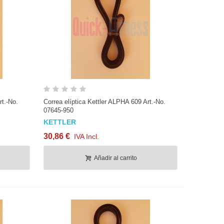
le fitness de
Zapatas de freno spinning (par)
17,55 €
IVA Incl.
Vista rápida
rt.-No.
Correa elíptica Kettler ALPHA 609 Art.-No.
07645-950
KETTLER
30,86 €
IVA Incl.
Añadir al carrito