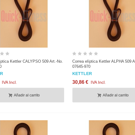
Cinta de Kevlar de 2 cm con
Tope bola para cab
hilos de acero
5mm y 6mm (1...
15,25 €
IVA Incl.
3,75 €
IVA Incl.
Vista rápida
Vista rápida
íptica Kettler CALYPSO 509 Art.-No.
Correa elíptica Kettler ALPHA 509 A
0
07645-970
ER
KETTLER
30,86 €
IVA Incl.
IVA Incl.
Añadir al carrito
Añadir al carrito