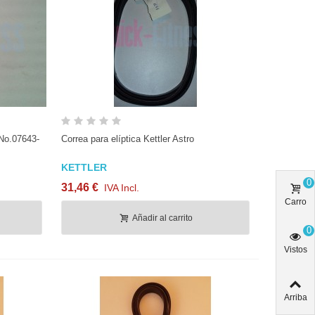
Vista rápida
-No.07643-
Correa para elíptica Kettler Astro
KETTLER
0
31,46 €
IVA Incl.
Carro
Añadir al carrito
0
Vistos
Arriba