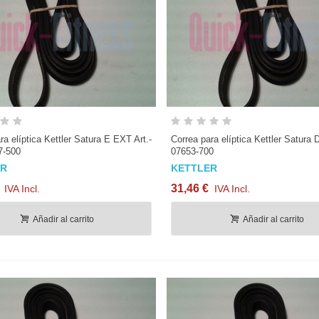
Vista rápida
Vista rápida
ra elíptica Kettler Satura E EXT Art.-
Correa para elíptica Kettler Satura 
7-500
07653-700
ER
KETTLER
31,46 €
IVA Incl.
IVA Incl.
Añadir al carrito
Añadir al carrito