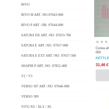
RIVO
RIVO M ART.-NO.07643-000
RIVO P ART.–NR. 07644-000
SATURA DX ART.-NO. 07653-700
SATURA E ART.-NO. 07657-000
Correa el
050
SATURA E EXT ART.-NO. 07657-500
KETTL
31,46 €
SHAPIR P ART.-NO. 07852-400
V2 / V3
VERSO 307 ART.-NO. 07646-000
VERSO 309
VITO XS / XLS / XL