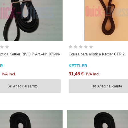
Vista rápida
Vista rápida
íptica Kettler RIVO P Art.–Nr. 07644-
Correa para elíptica Kettler CTR 2
ER
KETTLER
31,46 €
IVA Incl.
IVA Incl.
Añadir al carrito
Añadir al carrito