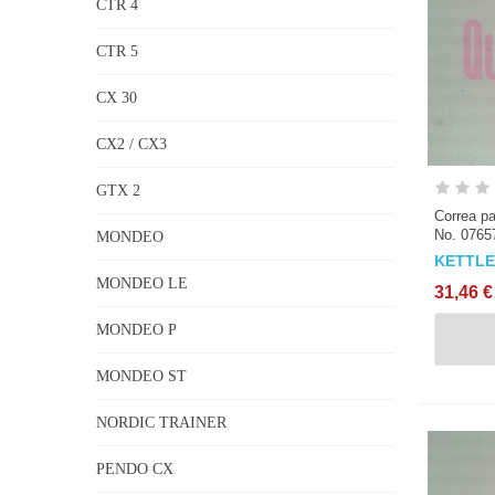
CTR 4
CTR 5
CX 30
CX2 / CX3
GTX 2
Correa pa
No. 0765
MONDEO
KETTL
MONDEO LE
31,46 €
MONDEO P
MONDEO ST
NORDIC TRAINER
PENDO CX