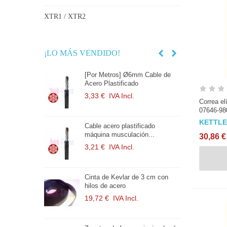
XTR1 / XTR2
¡LO MÁS VENDIDO!
r Metros] Ø6mm Cable de
correa cinta de freno para bici
ro Plastificado
Keiser Millenium
3 €
IVA Incl.
10,29 €
IVA Incl.
Correa el
07646-98
KETTL
e acero plastificado
Pedales Mixtos spinning con
uina musculación...
calapies y correas
30,86 €
1 €
IVA Incl.
38,60 €
IVA Incl.
ta de Kevlar de 3 cm con
Correas Calapies para pedales
s de acero
spinning (par)
72 €
IVA Incl.
4,17 €
IVA Incl.