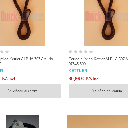
Vista rápida
Vista rápida
íptica Kettler ALPHA 707 Art.-No.
Correa elíptica Kettler ALPHA 507 Ar
0
07645-500
ER
KETTLER
30,86 €
IVA Incl.
IVA Incl.
Añadir al carrito
Añadir al carrito