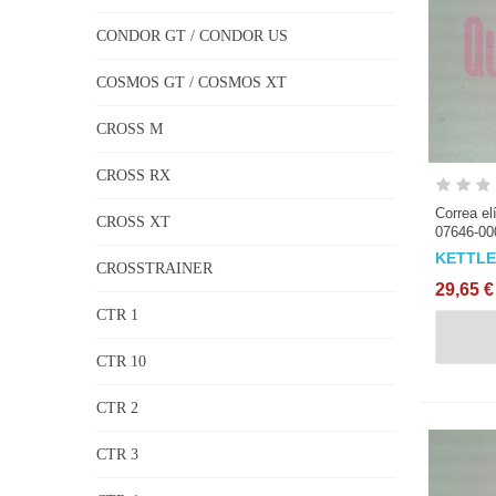
CONDOR GT / CONDOR US
COSMOS GT / COSMOS XT
CROSS M
CROSS RX
Correa el
CROSS XT
07646-00
KETTL
CROSSTRAINER
29,65 €
CTR 1
CTR 10
CTR 2
CTR 3