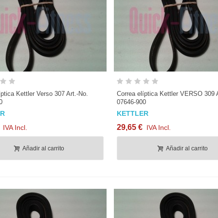
Vista rápida
Vista rápida
íptica Kettler Verso 307 Art.-No.
Correa elíptica Kettler VERSO 309 A
0
07646-900
ER
KETTLER
29,65 €
IVA Incl.
IVA Incl.
Añadir al carrito
Añadir al carrito