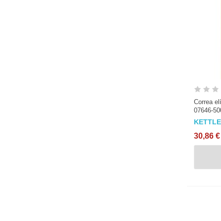
Correa el
07646-50
KETTL
30,86 €