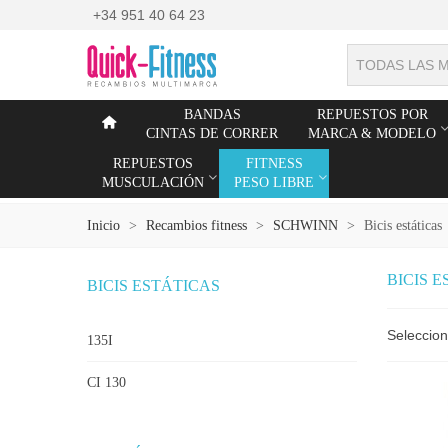
+34 951 40 64 23
TODAS LAS 
BANDAS
REPUESTOS POR
CINTAS DE CORRER
MARCA & MODELO
REPUESTOS
FITNESS
MUSCULACIÓN
PESO LIBRE
Inicio
>
Recambios fitness
>
SCHWINN
>
Bicis estáticas
BICIS 
BICIS ESTÁTICAS
Seleccio
135I
CI 130