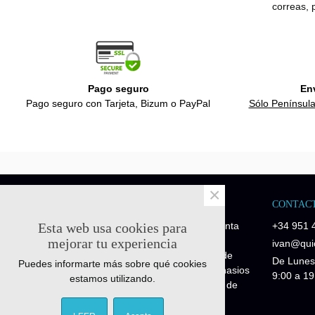
correas, 
Pago seguro
En
Pago seguro con Tarjeta, Bizum o PayPal
Sólo Península
×
NOSOTROS
CONTAC
Esta web usa cookies para
Quick-Fitness es una empresa de venta
+34 951 
de recambios y repuestos fitness.
mejorar tu experiencia
ivan@quic
Disponemos de piezas de repuesto de
De Lunes
Puedes informarte más sobre qué cookies
maquinaria profesional para los gimnasios
9:00 a 19
estamos utilizando.
y piezas de repuesto para máquinas de
particulares Fitness Home.