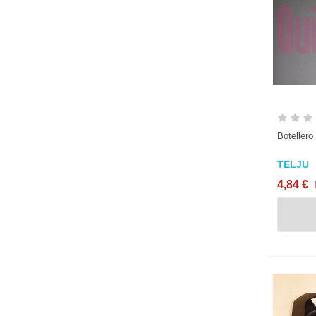
Botellero
TELJU
4,84 €