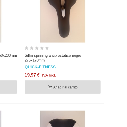
Vista rápida
 250x200mm
Sillín spinning antiprostático negro
275x170mm
QUICK-FITNESS
19,97 €
IVA Incl.
Añadir al carrito