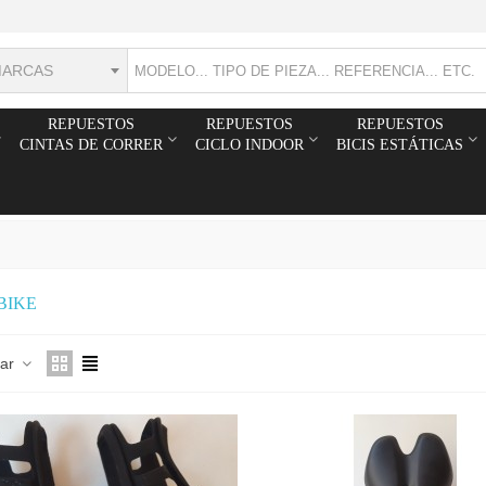
MARCAS
REPUESTOS
REPUESTOS
REPUESTOS
CINTAS DE CORRER
CICLO INDOOR
BICIS ESTÁTICAS
BIKE
orrea bici estática Ultrasport F
Terminal para enganchar
nar
ke...
mosquetón (cable...
3,92 €
IVA Incl.
12,95 €
IVA Incl.
omo regulación manillar / sillín
Pomo Regulación Manillar /
16 y 22mm de...
Sillín M16 30mm rosca