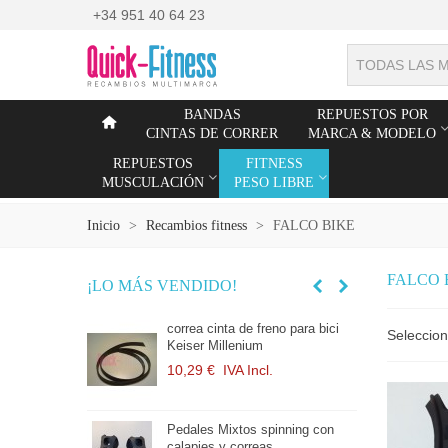
+34 951 40 64 23
TODAS LAS 
BANDAS
REPUESTOS POR
CINTAS DE CORRER
MARCA & MODELO
REPUESTOS
FITNESS
MUSCULACIÓN
PESO LIBRE
Inicio
>
Recambios fitness
>
FALCO BIKE
FALCO 
¡LO MÁS VENDIDO!
mm Cable de
correa cinta de freno para bici
C
Seleccio
o
Keiser Millenium
Bi
10,29 €
IVA Incl.
1
ificado
Pedales Mixtos spinning con
P
ión...
calapies y correas
M