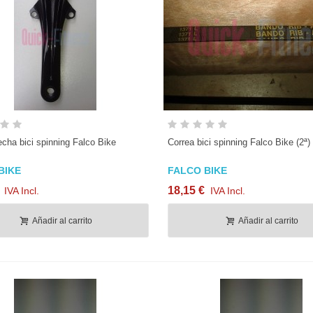
Vista rápida
Vista rápida
echa bici spinning Falco Bike
Correa bici spinning Falco Bike (2ª)
BIKE
FALCO BIKE
18,15 €
IVA Incl.
IVA Incl.
Añadir al carrito
Añadir al carrito