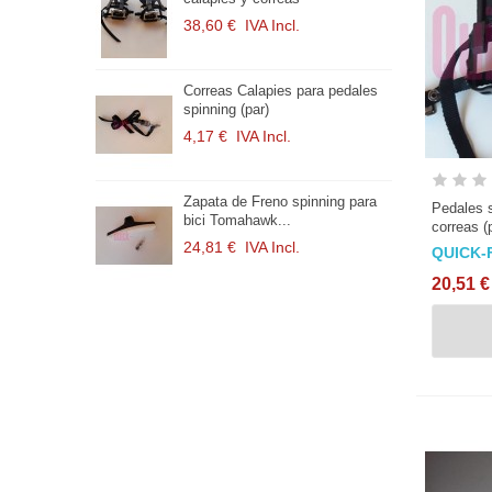
38,60 €
IVA Incl.
1
de 3 cm con
Correas Calapies para pedales
Z
spinning (par)
E
.
4,17 €
IVA Incl.
1
spinning (par)
Zapata de Freno spinning para
C
Pedales 
bici Tomahawk...
h
correas 
.
24,81 €
IVA Incl.
1
QUICK-
20,51 €