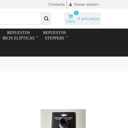
Contacto
Iniciar sesión
0
0
artículo(s)
Carro
REPUESTOS
REPUESTOS
BICIS ELÍPTICAS
STEPPERS
[Por Metros] Ø6mm Cable de
Acero Plastificado
3,33 €
IVA Incl.
Cable acero plastificado
máquina musculación...