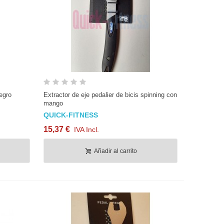
3,21 €
IVA Incl.
Cinta de Kevlar de 3 cm con
hilos de acero
19,72 €
IVA Incl.
Vista rápida
Zapatas de freno spinning (par)
egro
Extractor de eje pedalier de bicis spinning con
mango
17,55 €
IVA Incl.
QUICK-FITNESS
15,37 €
IVA Incl.
Añadir al carrito