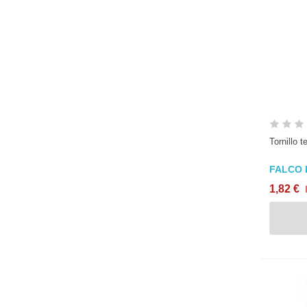
Tornillo 
FALCO 
1,82 €