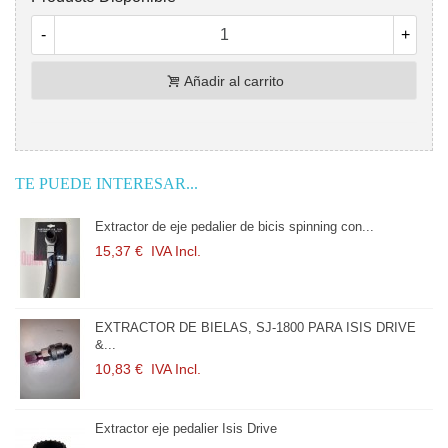
-
+
Añadir al carrito
TE PUEDE INTERESAR...
Extractor de eje pedalier de bicis spinning con...
Extr
15,37 €
IVA Incl.
15,
EXTRACTOR DE BIELAS, SJ-1800 PARA ISIS DRIVE
EXT
&...
&...
10,83 €
IVA Incl.
10,
Extractor eje pedalier Isis Drive
Extr