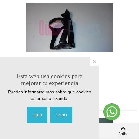
×
Botellero portabotella (2ª)
Esta web usa cookies para
mejorar tu experiencia
QUICK-FITNESS
Puedes informarte más sobre qué cookies
2,42 €
IVA Incl.
estamos utilizando.
LEER
Acepto
0
0
Columna izquierda
Carro
Vistos
Arriba