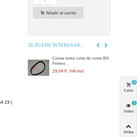
Añadir al carrito
TE PUEDE INTERESAR...
e silicona para
Correa motor cinta de correr BH
B
Fitness...
c
l.
29,04 €
IVA Incl.
1
0
a cinta de
C
Carro
MBIA...
c
l.
2
64 23 |
1
Vistos
 de correr BH
B
BIA PRO
Arriba
cl.
1