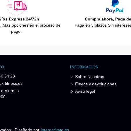
víos Express 24/72h
Compra ahora, Paga d
.
Más opciones en el proceso de
Paga en 3 plazos Sin interese
pago.
TO
INFORMACIÓN
40 64 23
Sobre Nosotros
k-fitness.es
Envíos y devoluciones
 a Viernes
Aviso legal
:00
rvados · Diseñado por
Interactivate.es