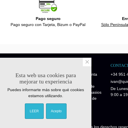
Pago seguro
En
Pago seguro con Tarjeta, Bizum o PayPal
Sólo Península
×
NOSOTROS
CONTAC
Esta web usa cookies para
Quick-Fitness es una empresa de venta
+34 951 
de recambios y repuestos fitness.
mejorar tu experiencia
ivan@quic
Disponemos de piezas de repuesto de
De Lunes
Puedes informarte más sobre qué cookies
maquinaria profesional para los gimnasios
9:00 a 19
estamos utilizando.
y piezas de repuesto para máquinas de
particulares Fitness Home.
LEER
Acepto
© Quick-fitness.es 2011-2025 - Todos los derechos rese