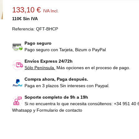
133,10 €
IVA Incl.
110€ Sin IVA
Referencia:
QFT-BHCP
Pago seguro
Pago seguro con Tarjeta, Bizum o PayPal
Correa motor cinta de correr BH
Bote Lubricante d
Envíos Express 24/72h
Fitness...
cintas de...
Sólo Península.
Más opciones en el proceso de pago.
29,04 €
IVA Incl.
16,21 €
IVA Inc
Compra ahora, Paga después.
Paga en 3 plazos Sin intereses con Paypal.
Correa motor par
correr BH COLU
Soporte completo de 9h a 19h
29,04 €
IVA Inc
Si no encuentra lo que necesita consúltenos: +34 951 40 
Whatsapp y Formulario de contacto
Banda para cinta
G6492K COLUM
121,00 €
IVA In