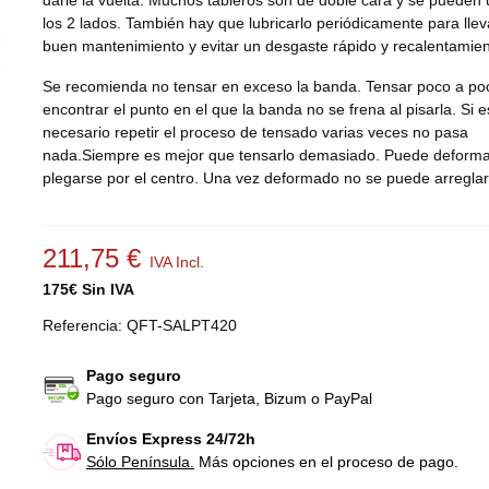
darle la vuelta. Muchos tableros son de doble cara y se pueden 
los 2 lados. También hay que lubricarlo periódicamente para llev
buen mantenimiento y evitar un desgaste rápido y recalentamien
Se recomienda no tensar en exceso la banda. Tensar poco a po
encontrar el punto en el que la banda no se frena al pisarla. Si e
necesario repetir el proceso de tensado varias veces no pasa
nada.Siempre es mejor que tensarlo demasiado. Puede deforma
plegarse por el centro. Una vez deformado no se puede arregla
211,75 €
IVA Incl.
175€ Sin IVA
Referencia:
QFT-SALPT420
Pago seguro
Pago seguro con Tarjeta, Bizum o PayPal
Envíos Express 24/72h
Sólo Península.
Más opciones en el proceso de pago.