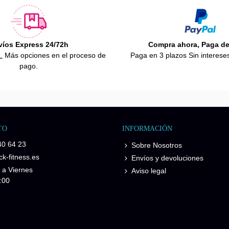
víos Express 24/72h
Compra ahora, Paga d
.
Más opciones en el proceso de
Paga en 3 plazos Sin interese
pago.
TO
INFORMACIÓN
40 64 23
Sobre Nosotros
k-fitness.es
Envíos y devoluciones
 a Viernes
Aviso legal
:00