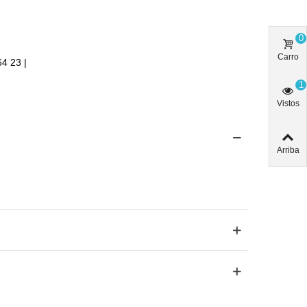
0
Carro
64 23 |
1
Vistos
Arriba