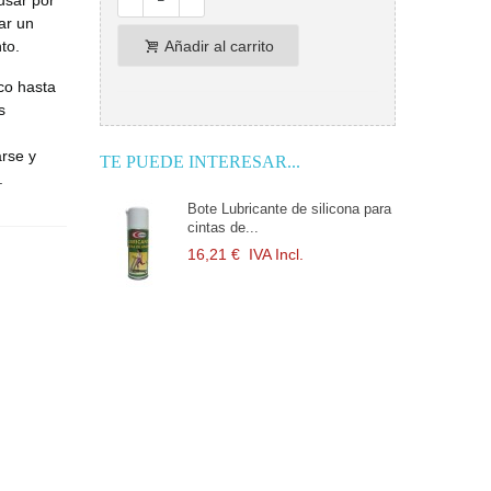
usar por
ar un
to.
Añadir al carrito
co hasta
s
rse y
TE PUEDE INTERESAR...
r.
Bote Lubricante de silicona para
cintas de...
16,21 €
IVA Incl.