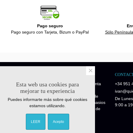
Pago seguro
En
Pago seguro con Tarjeta, Bizum o PayPal
Sólo Península
×
NOSOTROS
CONTAC
Esta web usa cookies para
Quick-Fitness es una empresa de venta
+34 951 
de recambios y repuestos fitness.
mejorar tu experiencia
ivan@quic
Disponemos de piezas de repuesto de
De Lunes
Puedes informarte más sobre qué cookies
maquinaria profesional para los gimnasios
9:00 a 19
estamos utilizando.
y piezas de repuesto para máquinas de
particulares Fitness Home.
LEER
Acepto