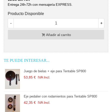
Entrega 24h-72h con mensajería EXPRESS.
Producto Disponible
-
+
Añadir al carrito
TE PUEDE INTERESAR...
Juego de bielas + eje para Tentable SP800
Zapa
53,85 €
IVA Incl.
15,
Eje pedalier con rodamientos para Tentable SP800
Zapa
42,35 €
IVA Incl.
9,68