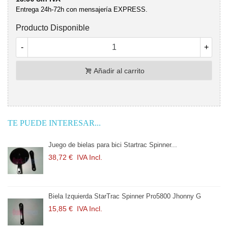
Entrega 24h-72h con mensajería EXPRESS.
Producto Disponible
-
+
Añadir al carrito
TE PUEDE INTERESAR...
de bielas para bici Startrac Spinner...
Juego de bi
 €
IVA Incl.
38,72 €
I
 Izquierda StarTrac Spinner Pro5800 Jhonny G
Biela Izqu
 €
IVA Incl.
15,85 €
I