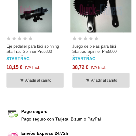
Eje pedalier para bici spinning
Juego de bielas para bici
StarTrac Spinner Pro5800
Startrac Spinner Pro5800
Jhonny G
Jhonny G
STARTRAC
STARTRAC
18,15 €
38,72 €
IVA Incl.
IVA Incl.
Añadir al carrito
Añadir al carrito
Pago seguro
Pago seguro con Tarjeta, Bizum o PayPal
Envíos Express 24/72h