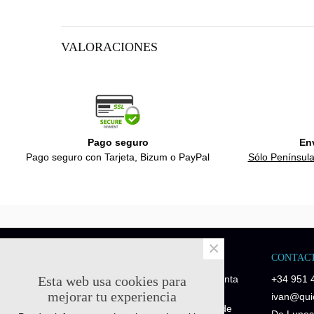
VALORACIONES
Pago seguro
En
Pago seguro con Tarjeta, Bizum o PayPal
Sólo Península
×
NOSOTROS
CONTAC
Esta web usa cookies para
Quick-Fitness es una empresa de venta
+34 951 
de recambios y repuestos fitness.
mejorar tu experiencia
ivan@quic
Disponemos de piezas de repuesto de