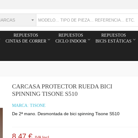
MARCAS
REPUESTOS
REPUESTOS
REPUESTOS
CINTAS DE CORRER
CICLO INDOOR
BICIS ESTÁTICAS
CARCASA PROTECTOR RUEDA BICI
SPINNING TISONE S510
MARCA:
TISONE
De 2ª mano. Desmontada de bici spinning Tisone S510
8,47 €
IVA Incl.