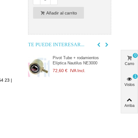
Añadir al carrito
TE PUEDE INTERESAR...
0
Elíptica
Pivot Tube + rodamientos
C
(2ª)
Elíptica Nautilus NE3000
N
Carro
72,60 €
IVA Incl.
3
1
64 23 |
Vistos
 Nautilus
P
N
cl.
1
Arriba
a Nautilus
G
N
cl.
1