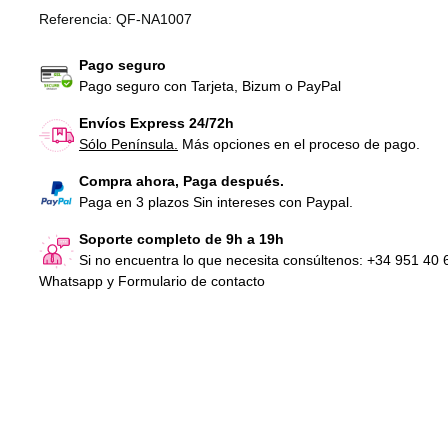
Referencia:
QF-NA1007
Pago seguro
Pago seguro con Tarjeta, Bizum o PayPal
Envíos Express 24/72h
Sólo Península.
Más opciones en el proceso de pago.
Compra ahora, Paga después.
Pivot Tube + rodamientos
Cazoleta grande 
Paga en 3 plazos Sin intereses con Paypal.
Elíptica Nautilus NE3000
Nautilus NE3000 
72,60 €
IVA Incl.
3,03 €
IVA Incl.
Soporte completo de 9h a 19h
Si no encuentra lo que necesita consúltenos: +34 951 40 
Whatsapp y Formulario de contacto
Pantalla Elíptica
NE3000 (2ª)
169,40 €
IVA In
Generador elíptic
NE3000 (2ª)
121,00 €
IVA In