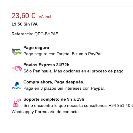
23,60 €
IVA Incl.
19.5€ Sin IVA
Referencia:
QFC-BHPAE
Pago seguro
Pago seguro con Tarjeta, Bizum o PayPal
Pomo regulación inclinación
Bote Lubricante d
cinta de correr BH...
cintas de...
Envíos Express 24/72h
16,94 €
IVA Incl.
16,21 €
IVA Inc
Sólo Península.
Más opciones en el proceso de pago.
Compra ahora, Paga después.
Banda para cinta de correr BH
Correa motor par
Paga en 3 plazos Sin intereses con Paypal.
Proaction...
correr BH Fitness
127,05 €
IVA Incl.
29,04 €
IVA Inc
Soporte completo de 9h a 19h
Si no encuentra lo que necesita consúltenos: +34 951 40 
Whatsapp y Formulario de contacto
Correa motor par
correr BH Fitness
29,04 €
IVA Inc