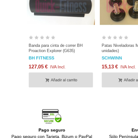
Banda para cinta de correr BH
Patas Niveladoras 
Proaction Explorer (G635)
unidades)
BH FITNESS
SCHWINN
127,05 €
15,13 €
IVA Incl.
IVA Incl.
Añadir al carrito
Añadir al
Pago seguro
En
Pago seguro con Tarjeta, Bizum o PayPal
Sólo Península