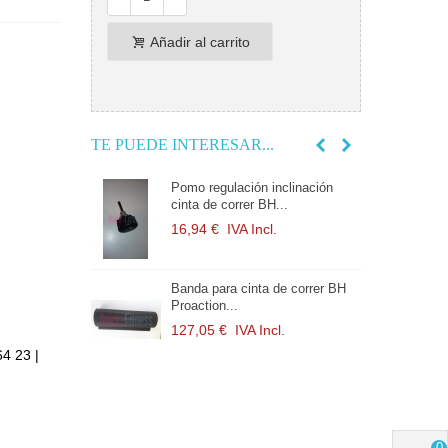
Añadir al carrito
TE PUEDE INTERESAR...
e silicona para
Pomo regulación inclinación
B
cinta de correr BH...
c
l.
16,94 €
IVA Incl.
1
a cinta de
Banda para cinta de correr BH
C
...
Proaction...
c
l.
127,05 €
IVA Incl.
2
64 23 |
a cinta de
C
 F3...
c
l.
2
0