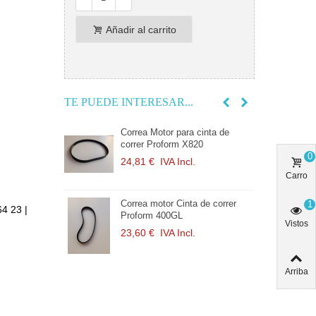
Añadir al carrito
TE PUEDE INTERESAR...
e silicona para
Correa Motor para cinta de
B
correr Proform X820
c
0
l.
24,81 €
IVA Incl.
1
Carro
 de correr
Correa motor Cinta de correr
B
1
64 23 |
Proform 400GL
P
Vistos
cl.
23,60 €
IVA Incl.
1
Arriba
a de correr
C
P
l.
2