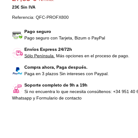
23€ Sin IVA
Referencia:
QFC-PROFX800
Pago seguro
Pago seguro con Tarjeta, Bizum o PayPal
Envíos Express 24/72h
Sólo Península.
Más opciones en el proceso de pago.
Correa Motor para cinta de
Bote Lubricante d
correr Proform X820
cintas de...
Compra ahora, Paga después.
24,81 €
IVA Incl.
16,21 €
IVA Inc
Paga en 3 plazos Sin intereses con Paypal.
Soporte completo de 9h a 19h
Correa motor Cinta de correr
Banda para cinta
Si no encuentra lo que necesita consúltenos: +34 951 40 
Proform 400GL
Proform 400C
Whatsapp y Formulario de contacto
23,60 €
IVA Incl.
127,05 €
IVA In
Correa motor cint
Proform 400C
27,23 €
IVA Inc