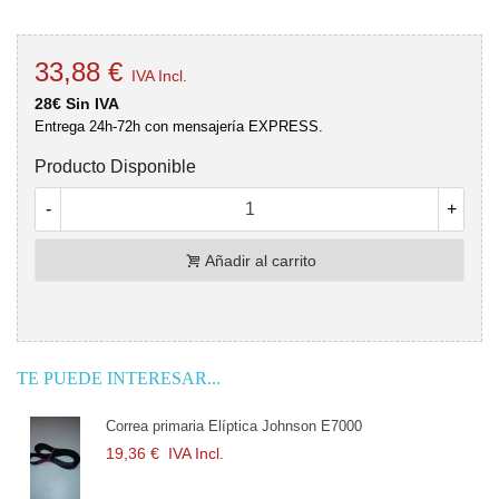
33,88 €
IVA Incl.
28€ Sin IVA
Entrega 24h-72h con mensajería EXPRESS.
Producto Disponible
-
+
Añadir al carrito
TE PUEDE INTERESAR...
 primaria Elíptica Johnson E7000
Correa pri
 €
IVA Incl.
19,36 €
I