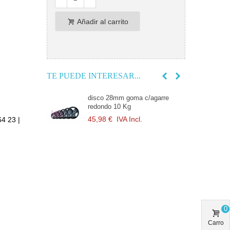
Añadir al carrito
TE PUEDE INTERESAR...
 c/agarre
disco 28mm goma c/agarre
d
redondo 10 Kg
r
l.
45,98 €
IVA Incl.
7
64 23 |
 c/agarre
d
r
l.
1
 c/agarre
d
0
r
l.
2
Carro