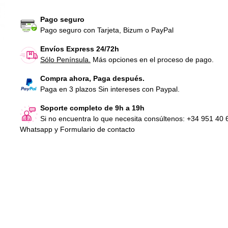
Pago seguro
Pago seguro con Tarjeta, Bizum o PayPal
Envíos Express 24/72h
Sólo Península.
Más opciones en el proceso de pago.
Compra ahora, Paga después.
Paga en 3 plazos Sin intereses con Paypal.
disco 28mm goma c/agarre
disco 28mm goma
redondo 10 Kg
redondo 15 Kg
Soporte completo de 9h a 19h
45,98 €
IVA Incl.
72,60 €
IVA Inc
Si no encuentra lo que necesita consúltenos: +34 951 40 
Whatsapp y Formulario de contacto
disco 28mm goma
redondo 2,5 Kg
12,10 €
IVA Inc
disco 28mm goma
redondo 5 Kg
24,20 €
IVA Inc