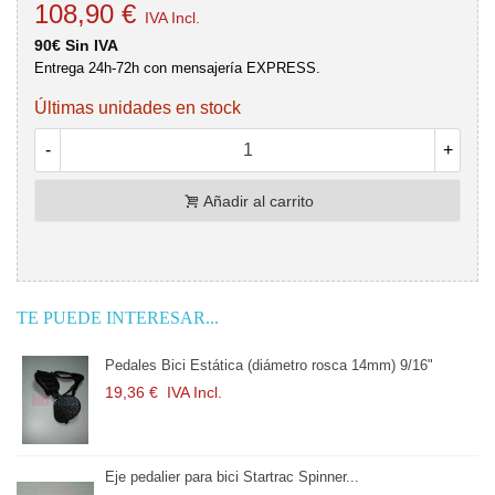
108,90 €
IVA Incl.
90€ Sin IVA
Entrega 24h-72h con mensajería EXPRESS.
Últimas unidades en stock
-
+
Añadir al carrito
TE PUEDE INTERESAR...
 Estática (diámetro rosca 14mm) 9/16"
Pedales Bici Está
 Incl.
19,36 €
IVA Incl
para bici Startrac Spinner...
Eje pedalier para b