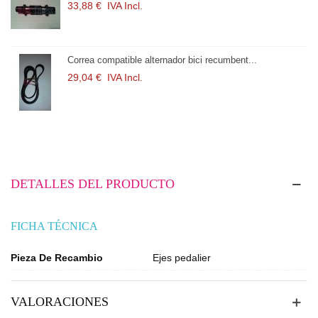
 Incl.
33,88 €
IVA Incl
ible alternador bici recumbent...
Correa compatible 
 Incl.
29,04 €
IVA Incl
DETALLES DEL PRODUCTO
FICHA TÉCNICA
Pieza De Recambio
Ejes pedalier
VALORACIONES