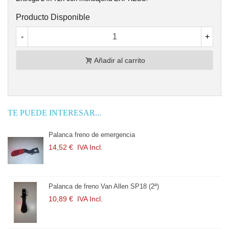
Producto Disponible
-
+
Añadir al carrito
TE PUEDE INTERESAR...
Palanca freno de emergencia
Pala
14,52 €
IVA Incl.
19,
Palanca de freno Van Allen SP18 (2ª)
Pala
10,89 €
IVA Incl.
9,68