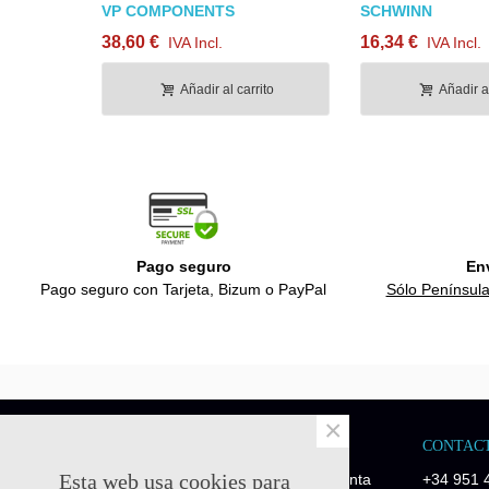
VP COMPONENTS
SCHWINN
38,60 €
16,34 €
IVA Incl.
IVA Incl.
Añadir al carrito
Añadir al
Pago seguro
En
Pago seguro con Tarjeta, Bizum o PayPal
Sólo Península
×
NOSOTROS
CONTAC
Esta web usa cookies para
Quick-Fitness es una empresa de venta
+34 951 