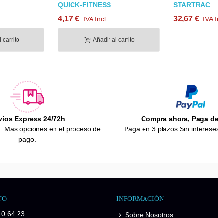
QUICK-FITNESS
STARTRAC
4,17 €
32,67 €
IVA Incl.
IVA I
 carrito
Añadir al carrito
víos Express 24/72h
Compra ahora, Paga d
.
Más opciones en el proceso de
Paga en 3 plazos Sin interese
pago.
TO
INFORMACIÓN
40 64 23
Sobre Nosotros