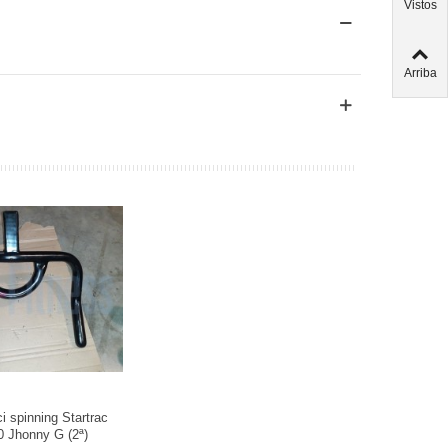
Vistos
Arriba
ci spinning Startrac
0 Jhonny G (2ª)