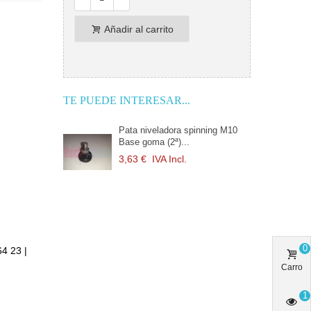
Añadir al carrito
TE PUEDE INTERESAR...
Pata niveladora spinning M10
Base goma (2ª)...
3,63 €
IVA Incl.
0
64 23 |
Carro
1