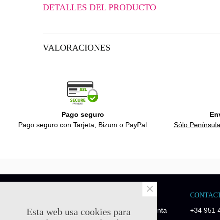
DETALLES DEL PRODUCTO
VALORACIONES
Pago seguro
En
Pago seguro con Tarjeta, Bizum o PayPal
Sólo Península
×
NOSOTROS
CONTAC
Esta web usa cookies para
Quick-Fitness es una empresa de venta
+34 951 