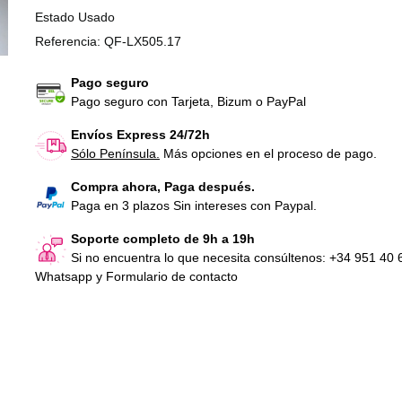
Estado
Usado
Referencia:
QF-LX505.17
Pago seguro
Pago seguro con Tarjeta, Bizum o PayPal
Envíos Express 24/72h
Sólo Península.
Más opciones en el proceso de pago.
Correa bici spinning Lexco SP
Correa bici spin
505
505
Compra ahora, Paga después.
Paga en 3 plazos Sin intereses con Paypal.
43,56 €
IVA Incl.
43,56 €
IVA Inc
Soporte completo de 9h a 19h
Si no encuentra lo que necesita consúltenos: +34 951 40 
Manillar Lexco SP 505 (2ª)
Manillar Lexco S
Whatsapp y Formulario de contacto
102,85 €
IVA Incl.
102,85 €
IVA In