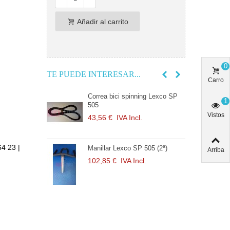
Añadir al carrito
0
TE PUEDE INTERESAR...
Carro
ning Lexco SP
Correa bici spinning Lexco SP
1
505
Vistos
l.
43,56 €
IVA Incl.
64 23 |
P 505 (2ª)
Manillar Lexco SP 505 (2ª)
Arriba
cl.
102,85 €
IVA Incl.