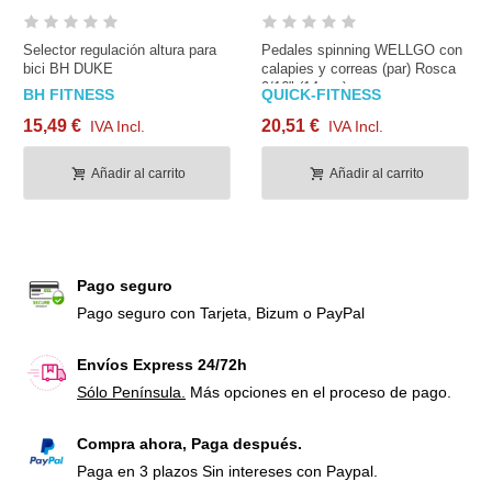
Selector regulación altura para
Pedales spinning WELLGO con
bici BH DUKE
calapies y correas (par) Rosca
9/16" (14mm)
BH FITNESS
QUICK-FITNESS
15,49 €
20,51 €
IVA Incl.
IVA Incl.
Añadir al carrito
Añadir al carrito
Pago seguro
Pago seguro con Tarjeta, Bizum o PayPal
Envíos Express 24/72h
Sólo Península.
Más opciones en el proceso de pago.
Compra ahora, Paga después.
Paga en 3 plazos Sin intereses con Paypal.