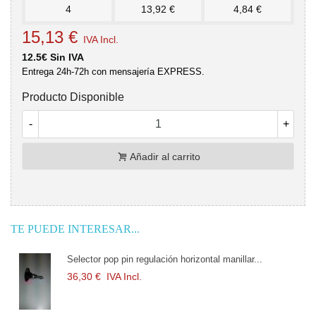
4
13,92 €
4,84 €
15,13 €
IVA Incl.
12.5€ Sin IVA
Entrega 24h-72h con mensajería EXPRESS.
Producto Disponible
-
+
Añadir al carrito
TE PUEDE INTERESAR...
pin regulación horizontal manillar...
Selector Pop Pin 
 Incl.
54,45 €
IVA Incl