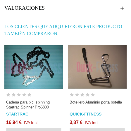
VALORACIONES
LOS CLIENTES QUE ADQUIRIERON ESTE PRODUCTO
TAMBIÉN COMPRARON:
Cadena para bici spinning
Botellero Aluminio porta botella
Startrac Spinner Pro6800
STARTRAC
QUICK-FITNESS
16,94 €
3,87 €
IVA Incl.
IVA Incl.