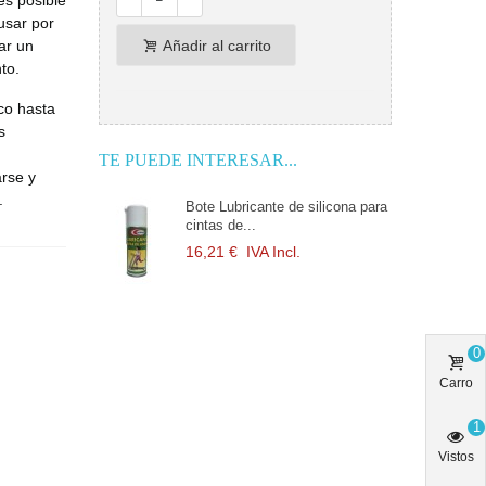
es posible
usar por
ar un
Añadir al carrito
to.
co hasta
s
TE PUEDE INTERESAR...
rse y
r.
Bote Lubricante de silicona para
cintas de...
16,21 €
IVA Incl.
0
Carro
1
Vistos