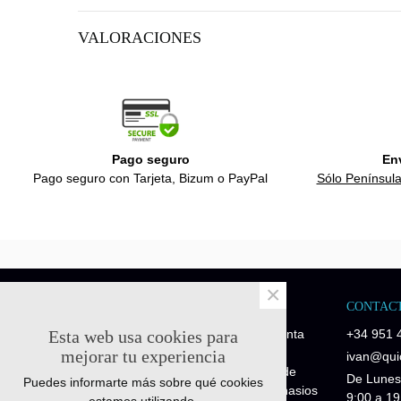
VALORACIONES
Pago seguro
En
Pago seguro con Tarjeta, Bizum o PayPal
Sólo Península
×
NOSOTROS
CONTAC
Esta web usa cookies para
Quick-Fitness es una empresa de venta
+34 951 
de recambios y repuestos fitness.
mejorar tu experiencia
ivan@quic
Disponemos de piezas de repuesto de
De Lunes
Puedes informarte más sobre qué cookies
maquinaria profesional para los gimnasios
9:00 a 19