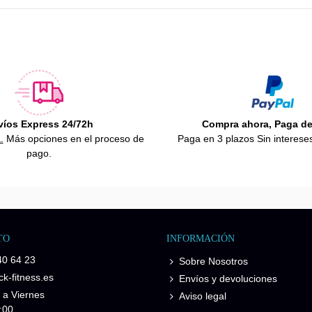
víos Express 24/72h
Compra ahora, Paga d
.
Más opciones en el proceso de
Paga en 3 plazos Sin interese
pago.
TO
INFORMACIÓN
40 64 23
Sobre Nosotros
k-fitness.es
Envíos y devoluciones
 a Viernes
Aviso legal
:00