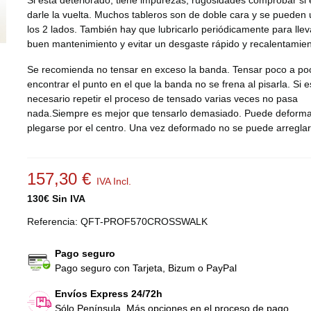
Si está deteriorado, tiene impurezas, rugosidades comprobar si 
darle la vuelta. Muchos tableros son de doble cara y se pueden 
los 2 lados. También hay que lubricarlo periódicamente para llev
buen mantenimiento y evitar un desgaste rápido y recalentamien
Se recomienda no tensar en exceso la banda. Tensar poco a po
encontrar el punto en el que la banda no se frena al pisarla. Si e
necesario repetir el proceso de tensado varias veces no pasa
nada.Siempre es mejor que tensarlo demasiado. Puede deforma
plegarse por el centro. Una vez deformado no se puede arregla
157,30 €
IVA Incl.
130€ Sin IVA
Referencia:
QFT-PROF570CROSSWALK
Pago seguro
Pago seguro con Tarjeta, Bizum o PayPal
Envíos Express 24/72h
Sólo Península.
Más opciones en el proceso de pago.