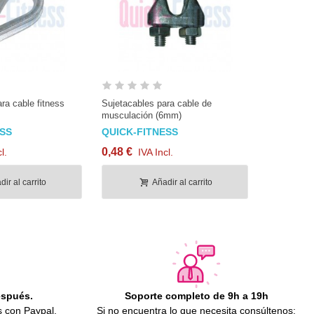
a cable fitness
Sujetacables para cable de
musculación (6mm)
ESS
QUICK-FITNESS
0,48 €
l.
IVA Incl.
ir al carrito
Añadir al carrito
espués.
Soporte completo de 9h a 19h
s con Paypal.
Si no encuentra lo que necesita consúltenos: