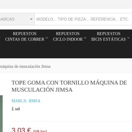
MARCAS
REPUESTOS
REPUESTOS
REPUESTOS
CINTAS DE CORRER
CICLO INDOOR
BICIS ESTÁTICAS
 máquina de musculación Jimsa
TOPE GOMA CON TORNILLO MÁQUINA DE
MUSCULACIÓN JIMSA
MARCA:
JIMSA
1 ud
3,03 €
IVA Incl.