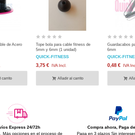
able de Acero
Tope bola para cable fitness de
Guardacabos par
5mm y 6mm (1 unidad)
6mm
QUICK-FITNESS
QUICK-FITN
3,75 €
0,48 €
.
IVA Incl.
IVA Inc
 carrito
Añadir al carrito
Añad
víos Express 24/72h
Compra ahora, Paga d
.
Más opciones en el proceso de
Paga en 3 plazos Sin interese