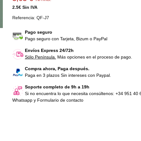
2.5€ Sin IVA
Referencia:
QF-J7
Pago seguro
Pago seguro con Tarjeta, Bizum o PayPal
Envíos Express 24/72h
Sólo Península.
Más opciones en el proceso de pago.
Tapas máquina de musculación
pieza para pinch
Jimsa (2 uds)
Jimsa
Compra ahora, Paga después.
1,21 €
IVA Incl.
4,84 €
IVA Incl.
Paga en 3 plazos Sin intereses con Paypal.
Soporte completo de 9h a 19h
Cinta de Kevlar de 3 cm con
Pincho Selector
Si no encuentra lo que necesita consúltenos: +34 951 40 
hilos de acero
de musculación..
Whatsapp y Formulario de contacto
19,72 €
IVA Incl.
15,73 €
IVA Inc
Selector largo m
musculación Jim
24,20 €
IVA Inc