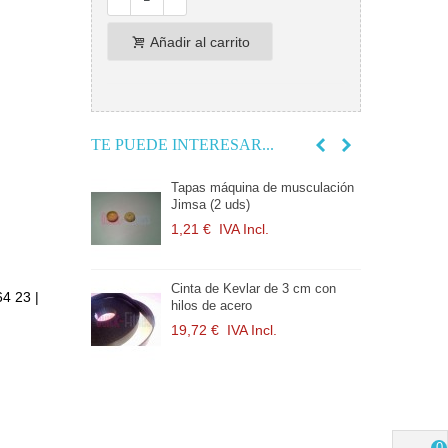
Añadir al carrito
TE PUEDE INTERESAR...
o selector
Tapas máquina de musculación
p
Jimsa (2 uds)
J
1,21 €
IVA Incl.
4
 medio máquina
Cinta de Kevlar de 3 cm con
P
64 23 |
.
hilos de acero
d
l.
19,72 €
IVA Incl.
1
áquina de
S
sa
m
l.
2
0