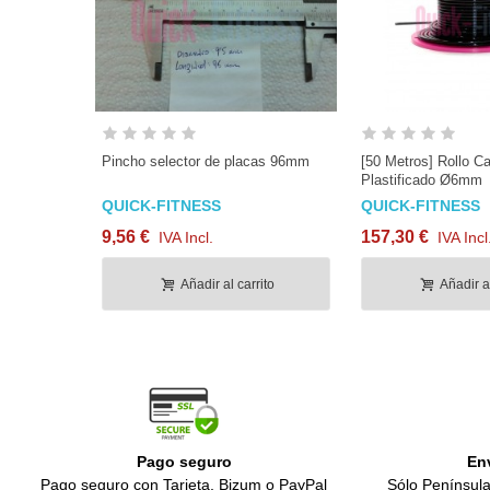
Pincho selector de placas 96mm
[50 Metros] Rollo C
Plastificado Ø6mm
QUICK-FITNESS
QUICK-FITNESS
9,56 €
157,30 €
IVA Incl.
IVA Incl
Añadir al carrito
Añadir al
Pago seguro
En
Pago seguro con Tarjeta, Bizum o PayPal
Sólo Península