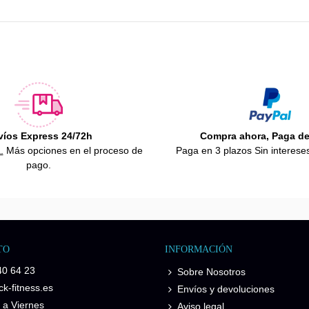
víos Express 24/72h
Compra ahora, Paga d
.
Más opciones en el proceso de
Paga en 3 plazos Sin interese
pago.
TO
INFORMACIÓN
40 64 23
Sobre Nosotros
k-fitness.es
Envíos y devoluciones
 a Viernes
Aviso legal