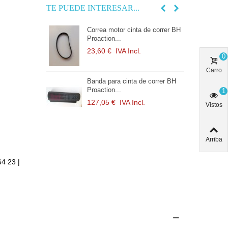
TE PUEDE INTERESAR...
ta de correr BH
Correa motor cinta de correr BH
Proaction...
l.
23,60 €
IVA Incl.
0
Carro
 de correr BH
Banda para cinta de correr BH
Proaction...
1
cl.
127,05 €
IVA Incl.
Vistos
Arriba
64 23 |