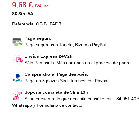
9,68 €
IVA Incl.
8€ Sin IVA
Correa motor cinta de correr BH
Correa motor cin
Proaction...
Proaction...
Referencia:
QF-BHPAE.7
23,60 €
IVA Incl.
23,60 €
IVA Inc
Pago seguro
Pago seguro con Tarjeta, Bizum o PayPal
Banda para cinta de correr BH
Banda para cinta
Proaction...
Proaction...
Envíos Express 24/72h
127,05 €
IVA Incl.
127,05 €
IVA In
Sólo Península.
Más opciones en el proceso de pago.
Compra ahora, Paga después.
Paga en 3 plazos Sin intereses con Paypal.
Soporte completo de 9h a 19h
Si no encuentra lo que necesita consúltenos: +34 951 40 
Whatsapp y Formulario de contacto