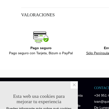
VALORACIONES
Pago seguro
En
Pago seguro con Tarjeta, Bizum o PayPal
Sólo Península
×
NOSOTROS
CONTAC
Esta web usa cookies para
Quick-Fitness es una empresa de venta
+34 951 
de recambios y repuestos fitness.
mejorar tu experiencia
ivan@quic
Disponemos de piezas de repuesto de
De Lunes
Puedes informarte más sobre qué cookies