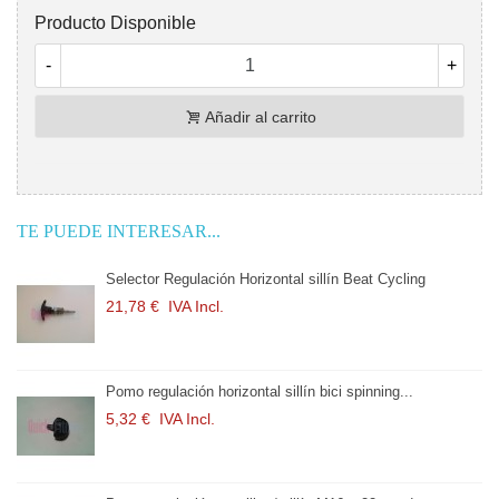
Producto Disponible
-
+
Añadir al carrito
TE PUEDE INTERESAR...
or Regulación Horizontal sillín Beat Cycling
Selector Re
 €
IVA Incl.
21,78 €
I
egulación horizontal sillín bici spinning...
Pomo regulac
€
IVA Incl.
5,32 €
IVA