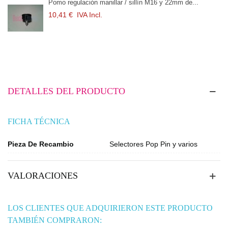
egulación manillar / sillín M16 y 22mm de...
Pomo regula
 €
IVA Incl.
10,41 €
I
DETALLES DEL PRODUCTO
FICHA TÉCNICA
Pieza De Recambio
Selectores Pop Pin y varios
VALORACIONES
LOS CLIENTES QUE ADQUIRIERON ESTE PRODUCTO
TAMBIÉN COMPRARON: