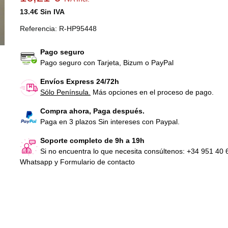
13.4€ Sin IVA
Referencia:
R-HP95448
Pago seguro
Pago seguro con Tarjeta, Bizum o PayPal
Envíos Express 24/72h
Sólo Península.
Más opciones en el proceso de pago.
Extractor eje pedalier Isis Drive
Eje pedalier para
Sprintbike / Hi P
9,92 €
IVA Incl.
Compra ahora, Paga después.
21,72 €
IVA Inc
Paga en 3 plazos Sin intereses con Paypal.
Soporte completo de 9h a 19h
Sistema de fren
Si no encuentra lo que necesita consúltenos: +34 951 40 
compatible para b
Whatsapp y Formulario de contacto
10,89 €
IVA Inc
Juego de bielas
y cuadrado...
38,72 €
IVA Inc