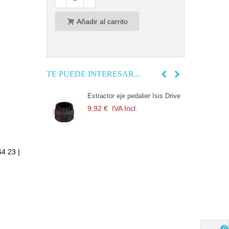
Añadir al carrito
TE PUEDE INTERESAR...
 bici BH
Extractor eje pedalier Isis Drive
E
ower...
S
9,92 €
IVA Incl.
l.
2
o completo
S
64 23 |
ici...
c
l.
1
 spinning 170mm
J
y
l.
3
0