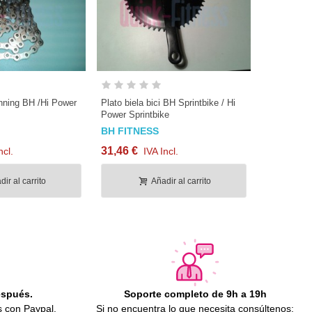
nning BH /Hi Power
Plato biela bici BH Sprintbike / Hi
Pomo regula
Power Sprintbike
bici BH / H
BH FITNESS
BH FITN
31,46 €
4,36 €
ncl.
IVA Incl.
IV
ir al carrito
Añadir al carrito
espués.
Soporte completo de 9h a 19h
s con Paypal.
Si no encuentra lo que necesita consúltenos: