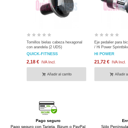
Tornillos bielas cabeza hexagonal
Eje pedalier para bi
con arandela (2 UDS)
/ Hi Power Sprintbik
QUICK-FITNESS
HI POWER
2,18 €
21,72 €
IVA Incl.
IVA Incl.
Añadir al carrito
Añadir al
Pago seguro
En
Pago seguro con Tarjeta, Bizum o PayPal
Sólo Península