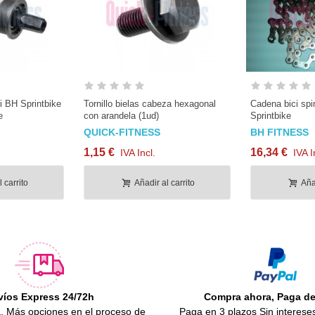
ci BH Sprintbike
Tornillo bielas cabeza hexagonal
Cadena bici spi
e
con arandela (1ud)
Sprintbike
QUICK-FITNESS
BH FITNESS
1,15 €
16,34 €
IVA Incl.
IVA I
 carrito
Añadir al carrito
Añad
víos Express 24/72h
Compra ahora, Paga d
.
Más opciones en el proceso de
Paga en 3 plazos Sin interese