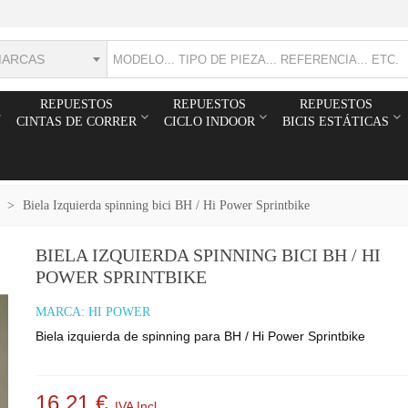
MARCAS
REPUESTOS
REPUESTOS
REPUESTOS
CINTAS DE CORRER
CICLO INDOOR
BICIS ESTÁTICAS
>
Biela Izquierda spinning bici BH / Hi Power Sprintbike
BIELA IZQUIERDA SPINNING BICI BH / HI
POWER SPRINTBIKE
MARCA:
HI POWER
Biela izquierda de spinning para BH / Hi Power Sprintbike
16,21 €
IVA Incl.